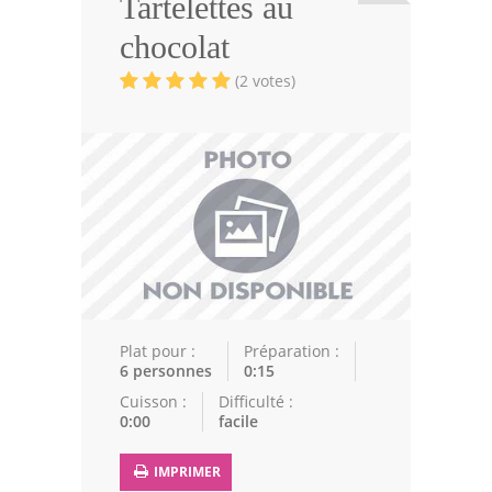
Tartelettes au
Viandes
chocolat
Volailles
(2 votes)
Poissons
Soupes
Pâtisseries
Epices
Recettes Marocaine
Couscous
Plat pour :
Préparation :
6 personnes
0:15
Tajines
Cuisson :
Difficulté :
0:00
facile
Viandes
Poissons
IMPRIMER