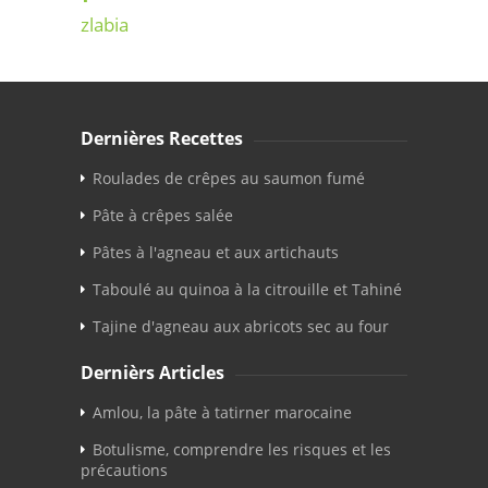
zlabia
Dernières Recettes
Roulades de crêpes au saumon fumé
Pâte à crêpes salée
Pâtes à l'agneau et aux artichauts
Taboulé au quinoa à la citrouille et Tahiné
Tajine d'agneau aux abricots sec au four
Dernièrs Articles
Amlou, la pâte à tatirner marocaine
Botulisme, comprendre les risques et les
précautions