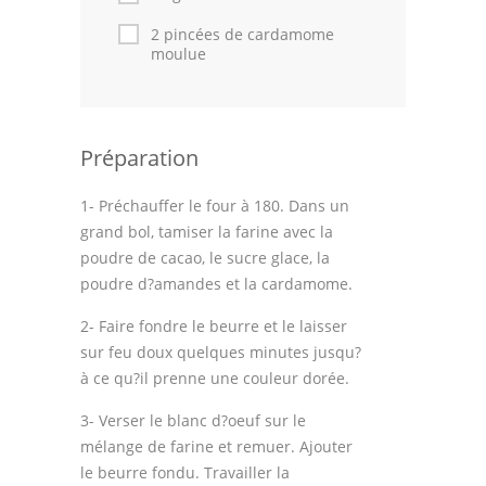
Astuces de cuisine
2 pincées de cardamome
moulue
Leçons de cuisine
Fêtes Religieuses
Chefs
Préparation
Forum
1- Préchauffer le four à 180. Dans un
grand bol, tamiser la farine avec la
Thèmes
poudre de cacao, le sucre glace, la
poudre d?amandes et la cardamome.
Espace Personnel
2- Faire fondre le beurre et le laisser
sur feu doux quelques minutes jusqu?
à ce qu?il prenne une couleur dorée.
3- Verser le blanc d?oeuf sur le
mélange de farine et remuer. Ajouter
le beurre fondu. Travailler la