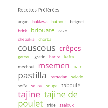
Recettes Préférées
argan
baklawa
batbout
beignet
briouate
brick
cake
chebakia
chorba
couscous
crêpes
gateau
gratin
harira
kefta
msemen
pain
mechoui
pastilla
ramadan
salade
taboulé
seffa
sellou
soupe
tajine
tajine de
poulet
tride
zaalouk