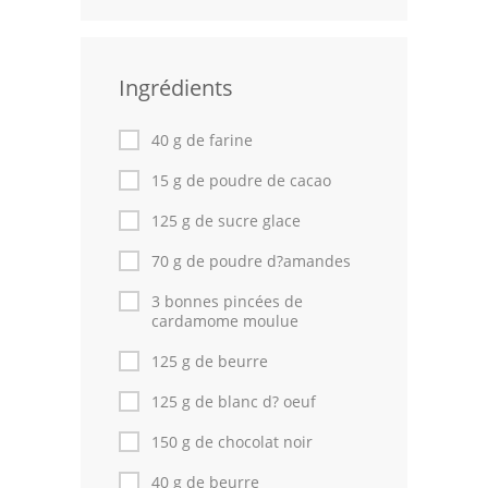
Volailles
Cuisines Orientales
Ingrédients
Pâtisseries Orientales
40 g de farine
Recettes marocaine
15 g de poudre de cacao
Cuisine Algérienne
125 g de sucre glace
70 g de poudre d?amandes
Cuisine Tunisienne
3 bonnes pincées de
Cuisine Juive
cardamome moulue
Cuisine Libanaise
125 g de beurre
125 g de blanc d? oeuf
Articles
150 g de chocolat noir
Actualités
40 g de beurre