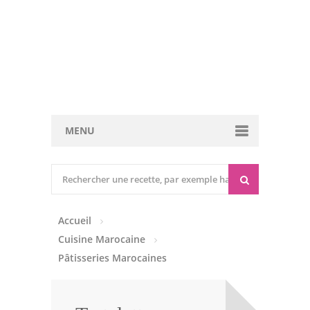
MENU
Cuisine marocaine
Entrées Chaudes
Accueil
Entrées Froides
Cuisine Marocaine
Tajines
Pâtisseries Marocaines
Couscous