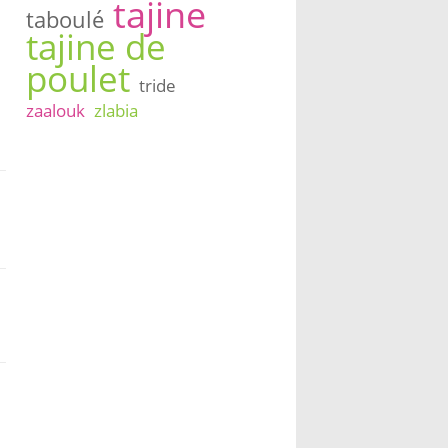
tajine
taboulé
tajine de
poulet
tride
zaalouk
zlabia