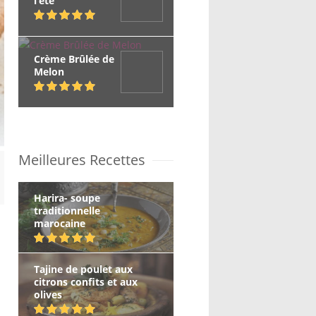
l’été
Crème Brûlée de
Melon
Meilleures Recettes
Harira- soupe
traditionnelle
marocaine
Tajine de poulet aux
citrons confits et aux
olives