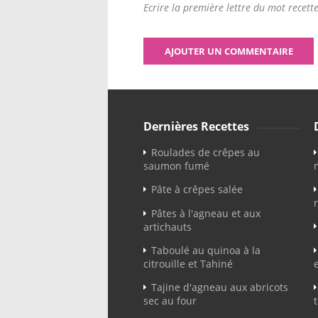
Ecrire la première lettre du mot recette
Dernières Recettes
Roulades de crêpes au
saumon fumé
Pâte à crêpes salée
Pâtes à l'agneau et aux
artichauts
Taboulé au quinoa à la
citrouille et Tahiné
Tajine d'agneau aux abricots
sec au four