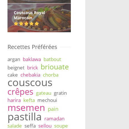
Couscous Royal
Marocain
Recettes Préférées
argan
baklawa
batbout
briouate
beignet
brick
cake
chebakia
chorba
couscous
crêpes
gateau
gratin
harira
kefta
mechoui
msemen
pain
pastilla
ramadan
salade
seffa
sellou
soupe