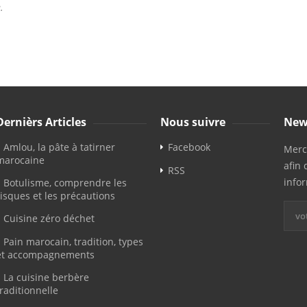
.
Dernièrs Articles
Nous suivre
New
Amlou, la pâte à tatirner
Facebook
Merci
marocaine
afin 
RSS
info
Botulisme, comprendre les
risques et les précautions
Cuisine zéro déchet
Pain marocain, tradition, types
et accompagnements
La cuisine berbère
traditionnelle