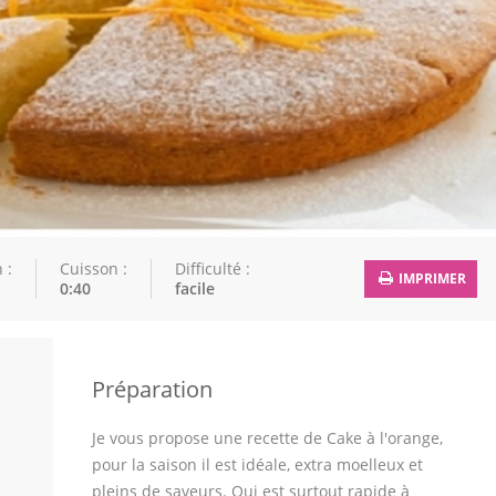
 :
Cuisson :
Difficulté :
IMPRIMER
0:40
facile
Préparation
Je vous propose une recette de Cake à l'orange,
pour la saison il est idéale, extra moelleux et
pleins de saveurs. Qui est surtout rapide à