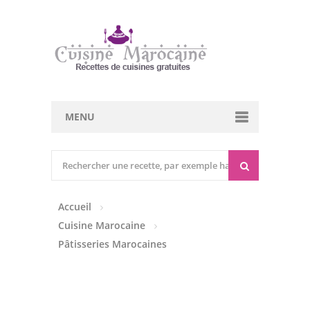
MENU
Cuisine marocaine
Entrées Chaudes
Accueil
Entrées Froides
Cuisine Marocaine
Tajines
Pâtisseries Marocaines
Couscous
Viandes