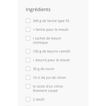
Leçons de cuisine
Ingrédients
Fêtes Religieuses
300 g de farine type 55
Chefs
+ farine pour le moule
Forum
I sachet de levure
chimique
Thèmes
100 g de beurre ramolli
Espace Personnel
+ beurre pour le moule
30 g de sucre
10 cl de jus de citron
le zeste d'un citron
finement coupé
2 oeufs