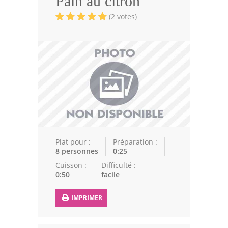
Pain au citron
Volailles
(2 votes)
Cuisines Orientales
Pâtisseries Orientales
Recettes marocaine
Cuisine Algérienne
Cuisine Tunisienne
Cuisine Juive
Plat pour :
Préparation :
8 personnes
0:25
Cuisine Libanaise
Cuisson :
Difficulté :
0:50
facile
Articles
IMPRIMER
Actualités
Astuces de cuisine