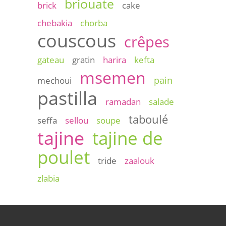
briouate
brick
cake
chebakia
chorba
couscous
crêpes
gateau
gratin
harira
kefta
msemen
pain
mechoui
pastilla
ramadan
salade
taboulé
seffa
sellou
soupe
tajine
tajine de
poulet
tride
zaalouk
zlabia