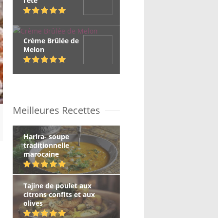
l’été
Crème Brûlée de
Melon
Meilleures Recettes
Harira- soupe
traditionnelle
marocaine
Tajine de poulet aux
citrons confits et aux
olives