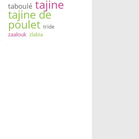
tajine
taboulé
tajine de
poulet
tride
zaalouk
zlabia