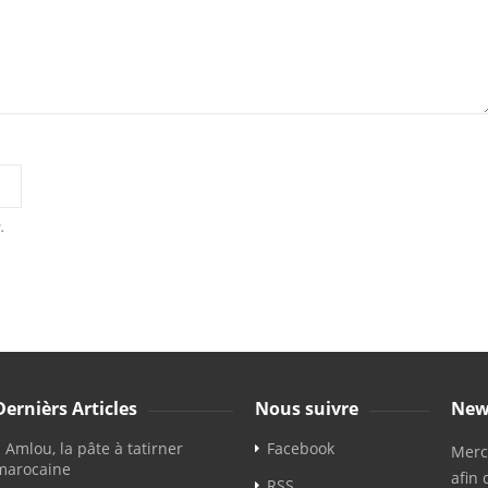
.
Dernièrs Articles
Nous suivre
New
Amlou, la pâte à tatirner
Facebook
Merci
marocaine
afin 
RSS