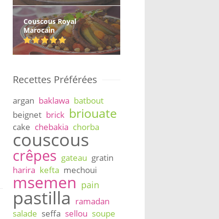
Couscous Royal
Marocain
Recettes Préférées
argan
baklawa
batbout
briouate
beignet
brick
cake
chebakia
chorba
couscous
crêpes
gateau
gratin
harira
kefta
mechoui
msemen
pain
pastilla
ramadan
salade
seffa
sellou
soupe