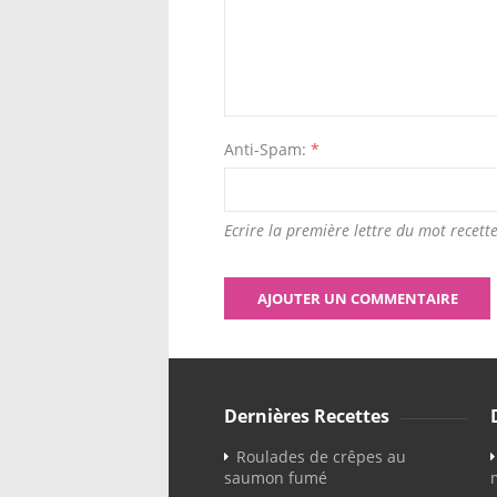
Anti-Spam:
*
Ecrire la première lettre du mot recette
Dernières Recettes
Roulades de crêpes au
saumon fumé