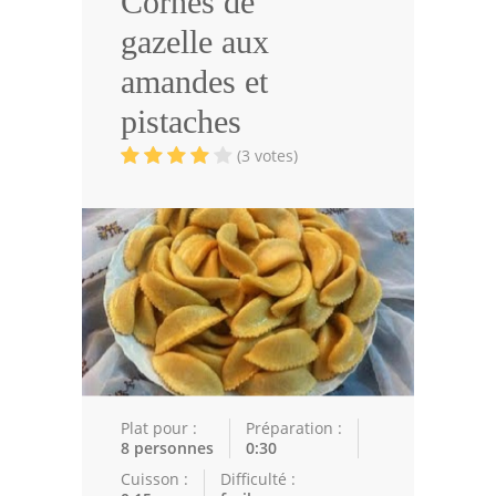
Cornes de
Volailles
gazelle aux
Cuisines Orientales
amandes et
Pâtisseries Orientales
pistaches
Recettes marocaine
(3 votes)
Cuisine Algérienne
Cuisine Tunisienne
Cuisine Juive
Cuisine Libanaise
Articles
Plat pour :
Préparation :
Actualités
8 personnes
0:30
Cuisson :
Difficulté :
Astuces de cuisine