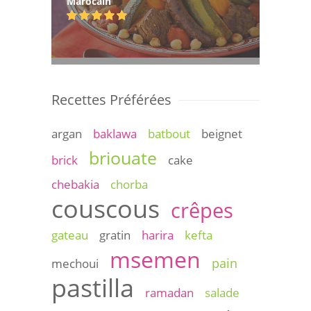
Marocain
Recettes Préférées
argan
baklawa
batbout
beignet
briouate
brick
cake
chebakia
chorba
couscous
crêpes
gateau
gratin
harira
kefta
msemen
pain
mechoui
pastilla
ramadan
salade