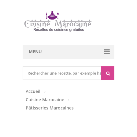
MENU
Cuisine marocaine
Entrées Chaudes
Accueil
Entrées Froides
Cuisine Marocaine
Tajines
Pâtisseries Marocaines
Couscous
Viandes