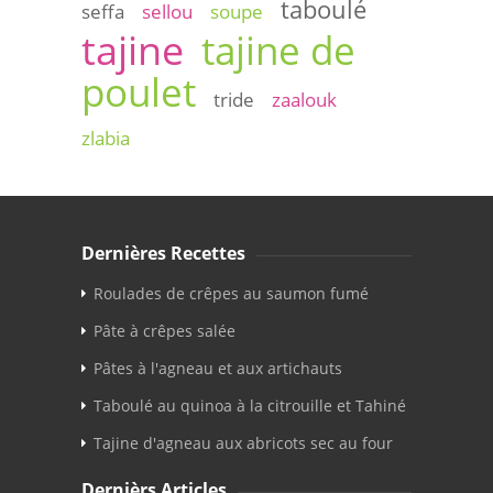
taboulé
seffa
sellou
soupe
tajine
tajine de
poulet
tride
zaalouk
zlabia
Dernières Recettes
Roulades de crêpes au saumon fumé
Pâte à crêpes salée
Pâtes à l'agneau et aux artichauts
Taboulé au quinoa à la citrouille et Tahiné
Tajine d'agneau aux abricots sec au four
Dernièrs Articles