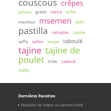
couscous
crêpes
gateau
gratin
harira
kefta
msemen
pain
mechoui
pastilla
ramadan
salade
taboulé
seffa
sellou
soupe
tajine
tajine de
poulet
tride
zaalouk
zlabia
Dernières Recettes
Roulades de crêpes au saumon fumé