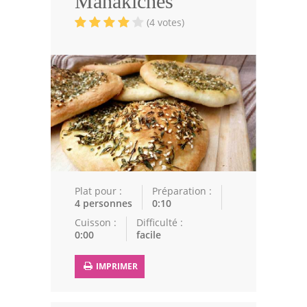
Manakiches
Volailles
(4 votes)
Cuisines Orientales
Pâtisseries Orientales
Recettes marocaine
Cuisine Algérienne
Cuisine Tunisienne
Cuisine Juive
Plat pour :
Préparation :
4 personnes
0:10
Cuisine Libanaise
Cuisson :
Difficulté :
0:00
facile
Articles
IMPRIMER
Actualités
Astuces de cuisine