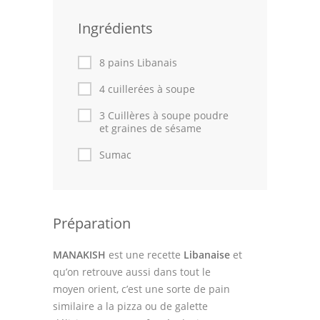
Leçons de cuisine
Ingrédients
Fêtes Religieuses
8 pains Libanais
Chefs
4 cuillerées à soupe
Forum
3 Cuillères à soupe poudre
et graines de sésame
Thèmes
Sumac
Espace Personnel
Préparation
MANAKISH
est une recette
Libanaise
et
qu’on retrouve aussi dans tout le
moyen orient, c’est une sorte de pain
similaire a la pizza ou de galette