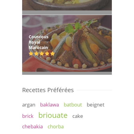
Couscous
Royal
Marocain
Recettes Préférées
argan
baklawa
batbout
beignet
briouate
brick
cake
chebakia
chorba