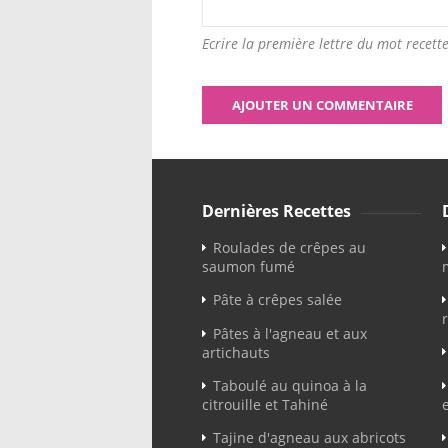
Ecrire la première lettre du mot recette
Dernières Recettes
Roulades de crêpes au
saumon fumé
Pâte à crêpes salée
Pâtes à l'agneau et aux
artichauts
Taboulé au quinoa à la
citrouille et Tahiné
Tajine d'agneau aux abricots