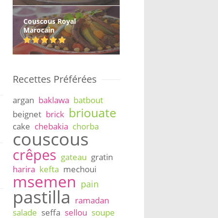
Couscous Royal
Marocain
Recettes Préférées
argan
baklawa
batbout
briouate
beignet
brick
cake
chebakia
chorba
couscous
crêpes
gateau
gratin
harira
kefta
mechoui
msemen
pain
pastilla
ramadan
salade
seffa
sellou
soupe