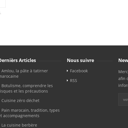
.
Dernièrs Articles
Nous suivre
New
Amlou, la pâte à tatirner
Facebook
Merci
marocaine
afin 
RSS
info
Botulisme, comprendre les
risques et les précautions
Cuisine zéro déchet
Pain marocain, tradition, types
et accompagnements
La cuisine berbère