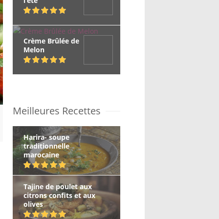
l’été
Crème Brûlée de
Melon
Meilleures Recettes
Harira- soupe
traditionnelle
marocaine
Tajine de poulet aux
citrons confits et aux
olives