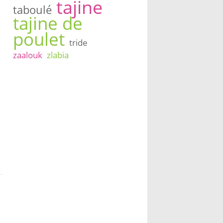
tajine
taboulé
tajine de
poulet
tride
zaalouk
zlabia