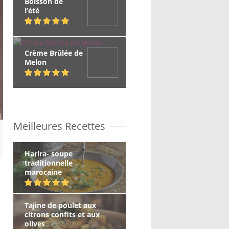
Boisson de
l’été
Crème Brûlée de
Melon
Meilleures Recettes
Harira- soupe
traditionnelle
marocaine
Tajine de poulet aux
citrons confits et aux
olives