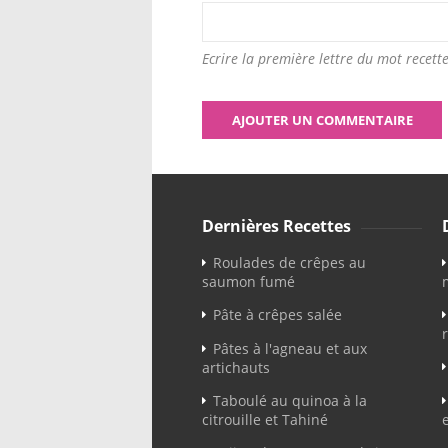
Ecrire la première lettre du mot recette
Dernières Recettes
Roulades de crêpes au
saumon fumé
Pâte à crêpes salée
Pâtes à l'agneau et aux
artichauts
Taboulé au quinoa à la
citrouille et Tahiné