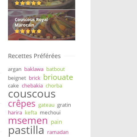
Couscous Royal
Marocain
Recettes Préférées
argan
baklawa
batbout
briouate
beignet
brick
cake
chebakia
chorba
couscous
crêpes
gateau
gratin
harira
kefta
mechoui
msemen
pain
pastilla
ramadan