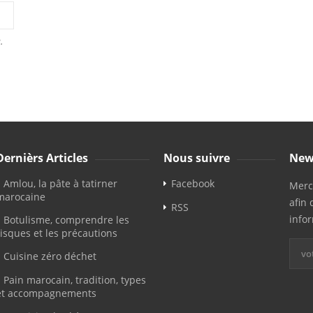
.
Dernièrs Articles
Nous suivre
New
Amlou, la pâte à tatirner
Facebook
Merci
marocaine
afin 
RSS
info
Botulisme, comprendre les
risques et les précautions
Cuisine zéro déchet
Pain marocain, tradition, types
et accompagnements