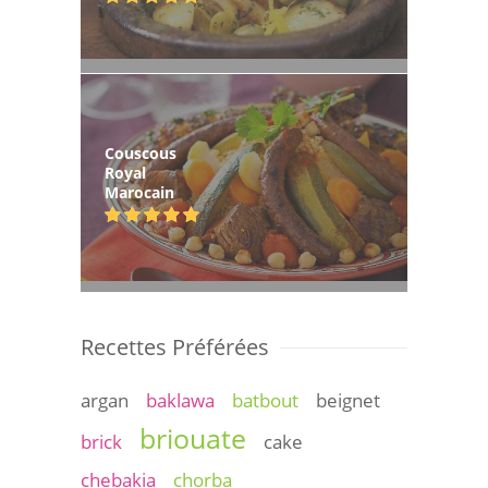
Couscous
Royal
Marocain
Recettes Préférées
argan
baklawa
batbout
beignet
briouate
brick
cake
chebakia
chorba