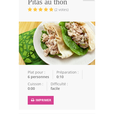
Pitas au thon
Viandes
(2 votes)
Volailles
Poissons
Soupes
Pâtisseries
Epices
Recettes Marocaine
Plat pour :
Préparation :
Couscous
6 personnes
0:10
Cuisson :
Difficulté :
Tajines
0:00
facile
Viandes
IMPRIMER
Poissons