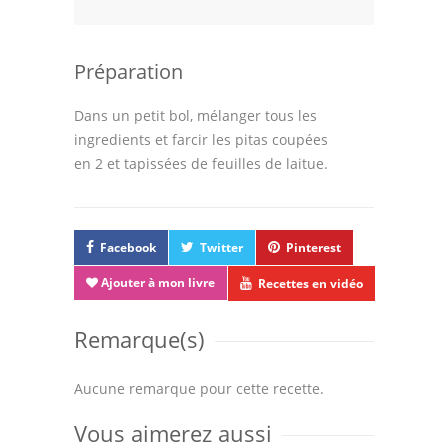
Astuces de cuisine
Leçons de cuisine
Préparation
Fêtes Religieuses
Dans un petit bol, mélanger tous les
Chefs
ingredients et farcir les pitas coupées
en 2 et tapissées de feuilles de laitue.
Forum
Thèmes
Facebook
Twitter
Pinterest
Espace Personnel
Ajouter à mon livre
Recettes en vidéo
Remarque(s)
Aucune remarque pour cette recette.
Vous aimerez aussi