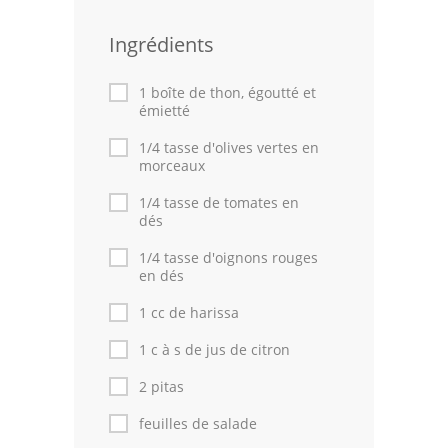
Volailles
Ingrédients
Cuisines Orientales
1 boîte de thon, égoutté et
émietté
Pâtisseries Orientales
1/4 tasse d'olives vertes en
Recettes marocaine
morceaux
Cuisine Algérienne
1/4 tasse de tomates en
dés
Cuisine Tunisienne
1/4 tasse d'oignons rouges
en dés
Cuisine Juive
1 cc de harissa
Cuisine Libanaise
1 c à s de jus de citron
Articles
2 pitas
Actualités
feuilles de salade