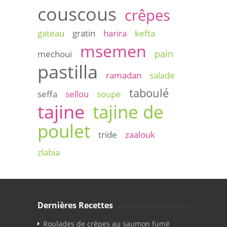
couscous
crêpes
gateau
gratin
harira
kefta
msemen
pain
mechoui
pastilla
ramadan
salade
taboulé
seffa
sellou
soupe
tajine
tajine de
poulet
tride
zaalouk
zlabia
Dernières Recettes
Roulades de crêpes au saumon fumé