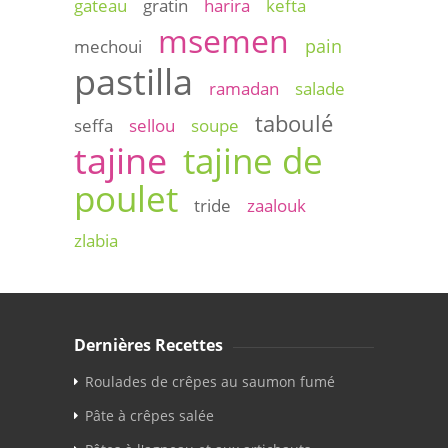
gateau
gratin
harira
kefta
msemen
pain
mechoui
pastilla
ramadan
salade
taboulé
seffa
sellou
soupe
tajine
tajine de
poulet
tride
zaalouk
zlabia
Dernières Recettes
Roulades de crêpes au saumon fumé
Pâte à crêpes salée