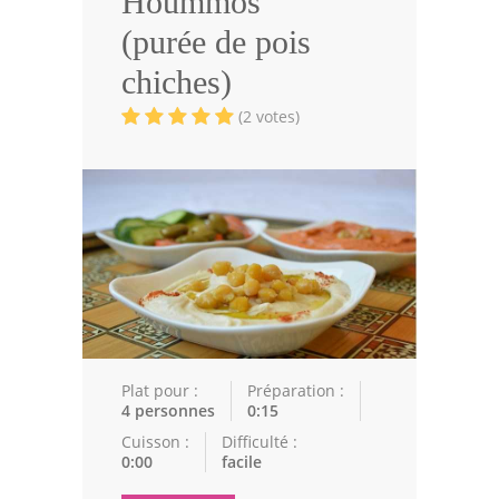
Hoummos
Volailles
(purée de pois
Cuisines Orientales
chiches)
Pâtisseries Orientales
(2 votes)
Recettes marocaine
Cuisine Algérienne
Cuisine Tunisienne
Cuisine Juive
Cuisine Libanaise
Articles
Plat pour :
Préparation :
4 personnes
0:15
Actualités
Cuisson :
Difficulté :
0:00
facile
Astuces de cuisine