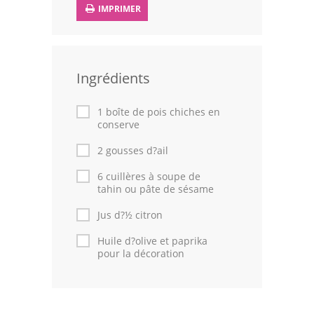
IMPRIMER
Leçons de cuisine
Fêtes Religieuses
Ingrédients
Chefs
Forum
1 boîte de pois chiches en
conserve
Thèmes
2 gousses d?ail
Espace Personnel
6 cuillères à soupe de
tahin ou pâte de sésame
Jus d?½ citron
Huile d?olive et paprika
pour la décoration