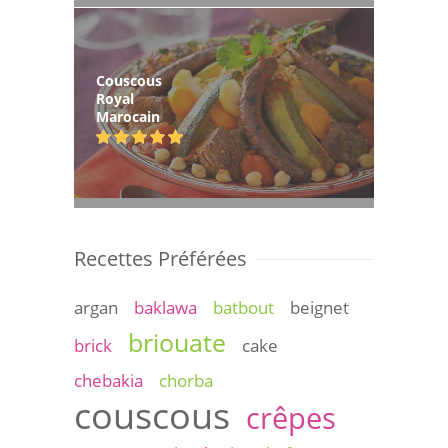
Couscous
Royal
Marocain
Recettes Préférées
argan
baklawa
batbout
beignet
briouate
brick
cake
chebakia
chorba
couscous
crêpes