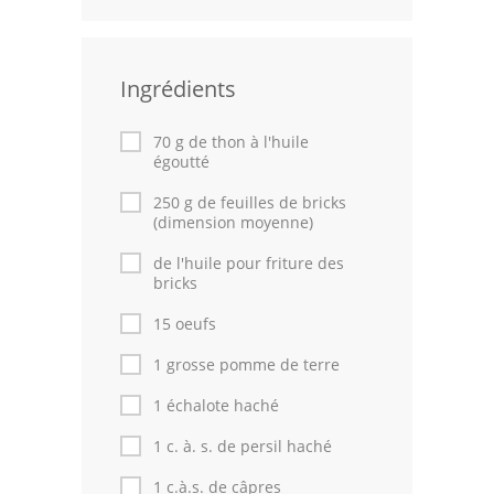
Volailles
Cuisines Orientales
Ingrédients
Pâtisseries Orientales
70 g de thon à l'huile
égoutté
Recettes marocaine
250 g de feuilles de bricks
Cuisine Algérienne
(dimension moyenne)
de l'huile pour friture des
Cuisine Tunisienne
bricks
Cuisine Juive
15 oeufs
Cuisine Libanaise
1 grosse pomme de terre
1 échalote haché
Articles
1 c. à. s. de persil haché
Actualités
1 c.à.s. de câpres