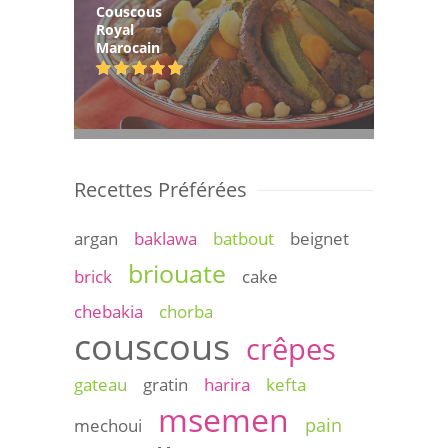
Couscous
Royal
Marocain
Recettes Préférées
argan
baklawa
batbout
beignet
briouate
brick
cake
chebakia
chorba
couscous
crêpes
gateau
gratin
harira
kefta
msemen
pain
mechoui