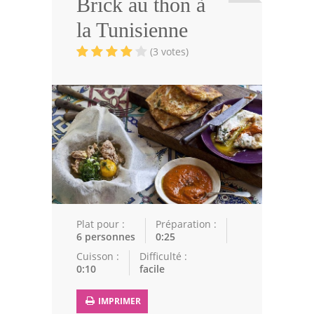
Brick au thon à
Viandes
la Tunisienne
Volailles
(3 votes)
Poissons
Soupes
Pâtisseries
Epices
Recettes Marocaine
Couscous
Plat pour :
Préparation :
6 personnes
0:25
Tajines
Cuisson :
Difficulté :
0:10
facile
Viandes
Poissons
IMPRIMER