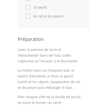
Astuces de cuisine
15 oeufs
Leçons de cuisine
du sel et du poivre
Fêtes Religieuses
Chefs
Préparation
Forum
Laver la pomme de terre et
Thèmes
l'ébouillanter dans de l'eau salée.
L'éplucher et l'écraser à la fourchette.
Espace Personnel
La mettre dans un récipient avec le
hachis d'échalote, le thon, le persil
haché et les câpres. Saupoudrer de sel
et de poivre puis mélanger le tout.
Plier chaque côté de la feuille de bricks
en sorte le former un carré.