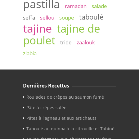
pastilla
ramadan
salade
taboulé
seffa
sellou
soupe
tajine
tajine de
poulet
tride
zaalouk
zlabia
Dernières Recettes
Roulades de crêpes au saumon fumé
Pâte à crêpes salée
Pâtes à l'agneau et aux artichauts
Taboulé au quinoa à la citrouille et Tahiné