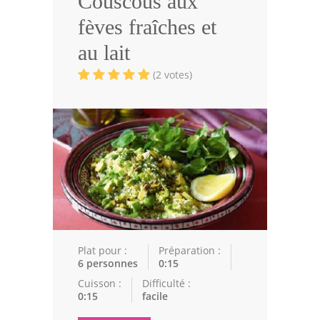
Couscous aux
Volailles
fèves fraîches et
Cuisines Orientales
au lait
Pâtisseries Orientales
(2 votes)
Recettes marocaine
Cuisine Algérienne
Cuisine Tunisienne
Cuisine Juive
Cuisine Libanaise
Articles
Plat pour :
Préparation :
6 personnes
0:15
Actualités
Cuisson :
Difficulté :
0:15
facile
Astuces de cuisine