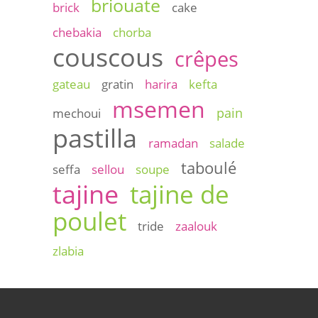
briouate
brick
cake
chebakia
chorba
couscous
crêpes
gateau
gratin
harira
kefta
msemen
pain
mechoui
pastilla
ramadan
salade
taboulé
seffa
sellou
soupe
tajine
tajine de
poulet
tride
zaalouk
zlabia