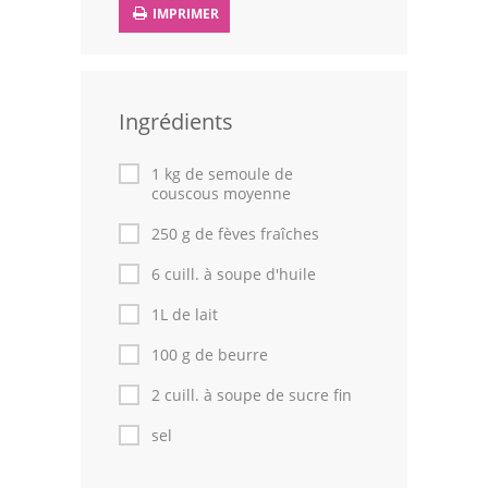
IMPRIMER
Leçons de cuisine
Fêtes Religieuses
Ingrédients
Chefs
Forum
1 kg de semoule de
couscous moyenne
Thèmes
250 g de fèves fraîches
Espace Personnel
6 cuill. à soupe d'huile
1L de lait
100 g de beurre
2 cuill. à soupe de sucre fin
sel