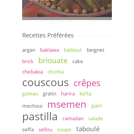
Recettes Préférées
argan
baklawa
batbout
beignet
briouate
brick
cake
chebakia
chorba
couscous
crêpes
gateau
gratin
harira
kefta
msemen
pain
mechoui
pastilla
ramadan
salade
taboulé
seffa
sellou
soupe