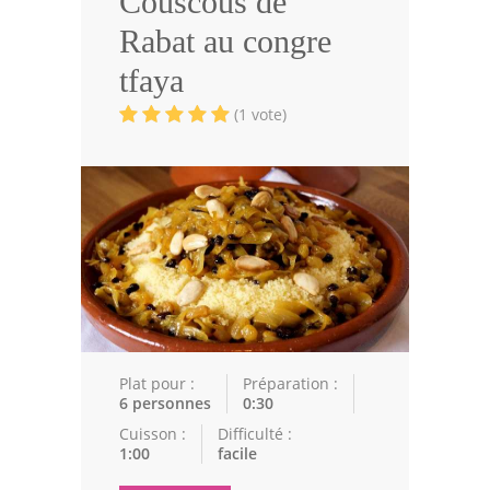
Couscous de
Volailles
Rabat au congre
Cuisines Orientales
tfaya
Pâtisseries Orientales
(1 vote)
Recettes marocaine
Cuisine Algérienne
Cuisine Tunisienne
Cuisine Juive
Cuisine Libanaise
Articles
Plat pour :
Préparation :
6 personnes
0:30
Actualités
Cuisson :
Difficulté :
1:00
facile
Astuces de cuisine