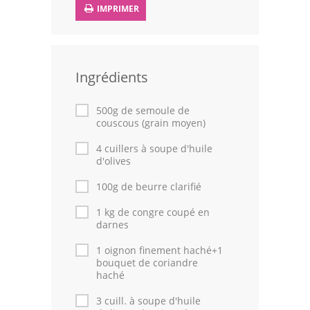
IMPRIMER
Leçons de cuisine
Fêtes Religieuses
Ingrédients
Chefs
Forum
500g de semoule de
couscous (grain moyen)
Thèmes
4 cuillers à soupe d'huile
d'olives
Espace Personnel
100g de beurre clarifié
1 kg de congre coupé en
darnes
1 oignon finement haché+1
bouquet de coriandre
haché
3 cuill. à soupe d'huile