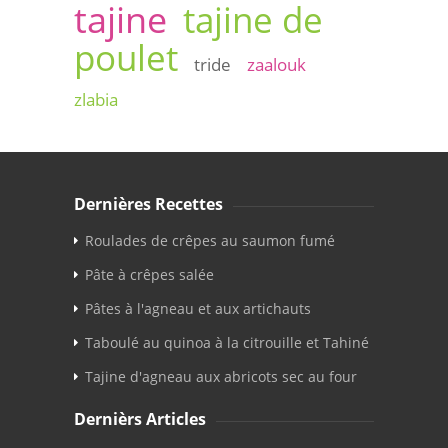
tajine
tajine de
poulet
tride
zaalouk
zlabia
Dernières Recettes
Roulades de crêpes au saumon fumé
Pâte à crêpes salée
Pâtes à l'agneau et aux artichauts
Taboulé au quinoa à la citrouille et Tahiné
Tajine d'agneau aux abricots sec au four
Dernièrs Articles