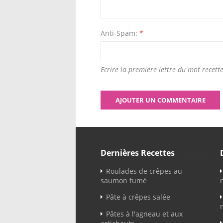
Anti-Spam:
*
Ecrire la première lettre du mot recette
Dernières Recettes
Roulades de crêpes au
saumon fumé
Pâte à crêpes salée
Pâtes à l'agneau et aux