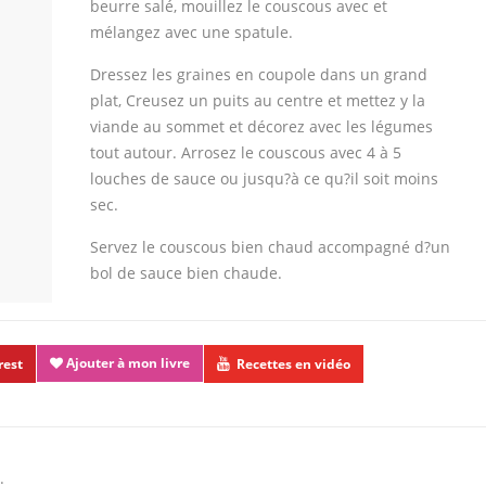
beurre salé, mouillez le couscous avec et
mélangez avec une spatule.
Dressez les graines en coupole dans un grand
plat, Creusez un puits au centre et mettez y la
viande au sommet et décorez avec les légumes
tout autour. Arrosez le couscous avec 4 à 5
louches de sauce ou jusqu?à ce qu?il soit moins
sec.
Servez le couscous bien chaud accompagné d?un
bol de sauce bien chaude.
Ajouter à mon livre
rest
Recettes en vidéo
.