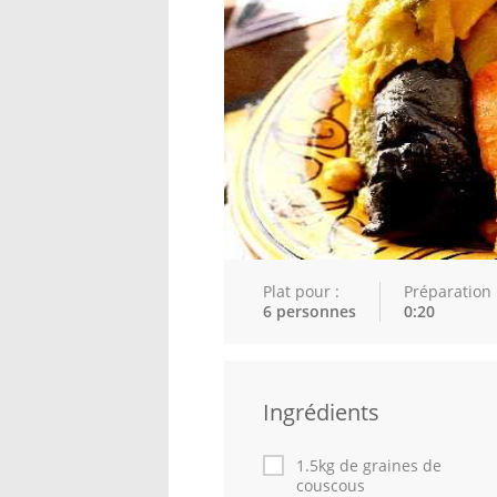
Plat pour :
Préparation 
6 personnes
0:20
Ingrédients
1.5kg de graines de
couscous