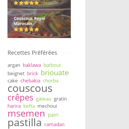
Couscous Royal
Marocain
Recettes Préférées
argan
baklawa
batbout
briouate
beignet
brick
cake
chebakia
chorba
couscous
crêpes
gateau
gratin
harira
kefta
mechoui
msemen
pain
pastilla
ramadan