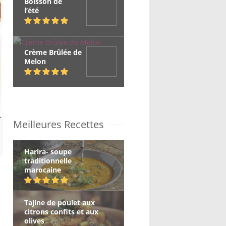
Boisson de
l’été
Crème Brûlée de
Melon
Meilleures Recettes
Harira- soupe
traditionnelle
marocaine
Tajine de poulet aux
citrons confits et aux
olives