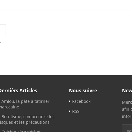
.
Dernièrs Articles
Nous suivre
New
Amlou, la pâte à tatirner
Facebook
Merci
marocaine
afin 
RSS
info
Botulisme, comprendre les
risques et les précautions
Cuisine zéro déchet