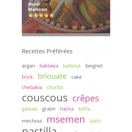
Royal
Marocain
Recettes Préférées
argan
baklawa
batbout
beignet
briouate
brick
cake
chebakia
chorba
couscous
crêpes
gateau
gratin
harira
kefta
msemen
pain
mechoui
pastilla