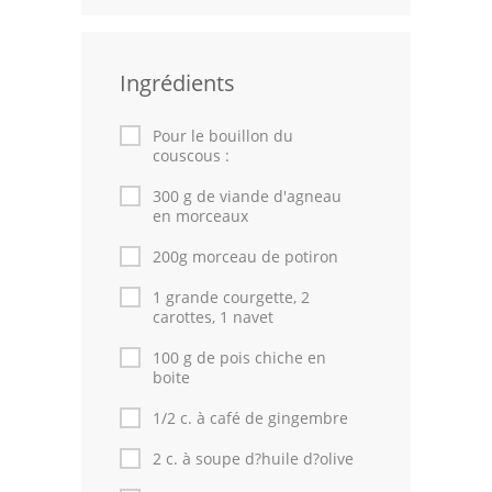
Leçons de cuisine
Ingrédients
Fêtes Religieuses
Chefs
Pour le bouillon du
couscous :
Forum
300 g de viande d'agneau
en morceaux
Thèmes
200g morceau de potiron
Espace Personnel
1 grande courgette, 2
carottes, 1 navet
100 g de pois chiche en
boite
1/2 c. à café de gingembre
2 c. à soupe d?huile d?olive