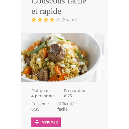
Couscous facile
Volailles
et rapide
Cuisines Orientales
(2 votes)
Pâtisseries Orientales
Recettes marocaine
Cuisine Algérienne
Cuisine Tunisienne
Cuisine Juive
Cuisine Libanaise
Plat pour :
Préparation :
4 personnes
0:25
Articles
Cuisson :
Difficulté :
0:35
facile
Actualités
IMPRIMER
Astuces de cuisine