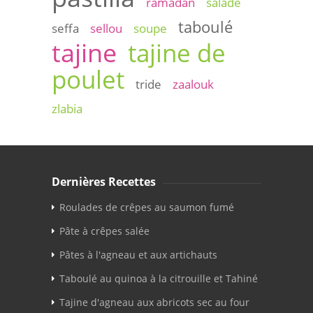
ramadan
salade
taboulé
seffa
sellou
soupe
tajine
tajine de
poulet
tride
zaalouk
zlabia
Dernières Recettes
Roulades de crêpes au saumon fumé
Pâte à crêpes salée
Pâtes à l'agneau et aux artichauts
Taboulé au quinoa à la citrouille et Tahiné
Tajine d'agneau aux abricots sec au four