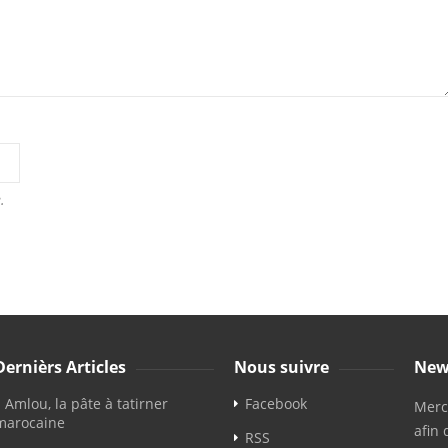
.
Dernièrs Articles
Nous suivre
New
Amlou, la pâte à tatirner
Facebook
Merci
marocaine
afin 
RSS