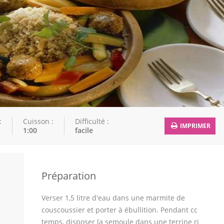
:
Cuisson :
Difficulté :
IMPRIMER
1:00
facile
Préparation
Verser 1,5 litre d'eau dans une marmite de
couscoussier et porter à ébullition. Pendant cc
temps, disposer la semoule dans une terrine ri