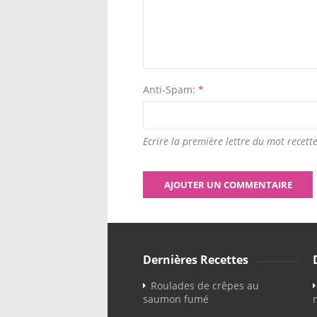
Anti-Spam:
*
Ecrire la première lettre du mot recette
Dernières Recettes
Roulades de crêpes au
saumon fumé