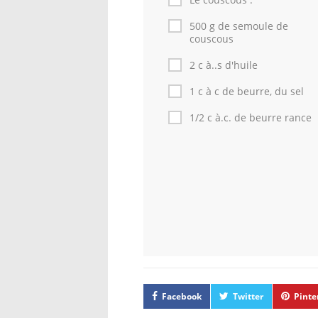
500 g de semoule de
couscous
2 c à..s d'huile
1 c à c de beurre, du sel
1/2 c à.c. de beurre rance
Facebook
Twitter
Pinte