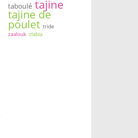
tajine
taboulé
tajine de
poulet
tride
zaalouk
zlabia