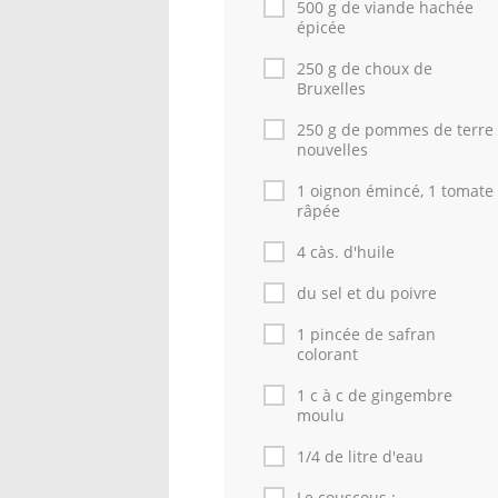
500 g de viande hachée
épicée
250 g de choux de
Bruxelles
250 g de pommes de terre
nouvelles
1 oignon émincé, 1 tomate
râpée
4 càs. d'huile
du sel et du poivre
1 pincée de safran
colorant
1 c à c de gingembre
moulu
1/4 de litre d'eau
Le couscous :