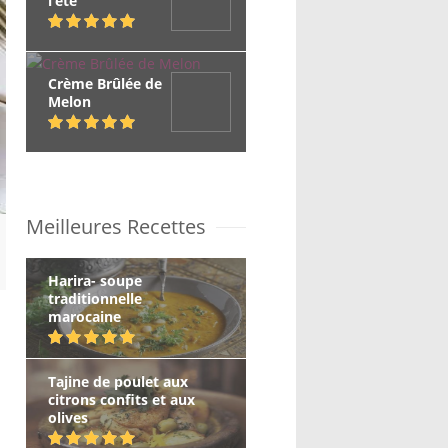
l’été
Crème Brûlée de
Melon
Meilleures Recettes
Harira- soupe
traditionnelle
marocaine
Tajine de poulet aux
citrons confits et aux
olives