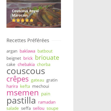
Couscous Royal
Marocain
Recettes Préférées
argan
baklawa
batbout
briouate
beignet
brick
cake
chebakia
chorba
couscous
crêpes
gateau
gratin
harira
kefta
mechoui
msemen
pain
pastilla
ramadan
salade
seffa
sellou
soupe