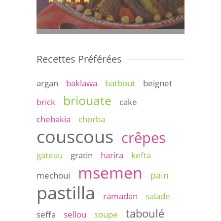
Recettes Préférées
argan
baklawa
batbout
beignet
briouate
brick
cake
chebakia
chorba
couscous
crêpes
gateau
gratin
harira
kefta
msemen
pain
mechoui
pastilla
ramadan
salade
taboulé
seffa
sellou
soupe