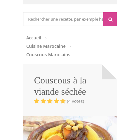
Cuisine marocaine
Entrées Chaudes
Accueil
Entrées Froides
Cuisine Marocaine
Tajines
Couscous Marocains
Couscous
Couscous à la
Viandes
viande séchée
Volailles
(4 votes)
Poissons
Soupes
Pâtisseries