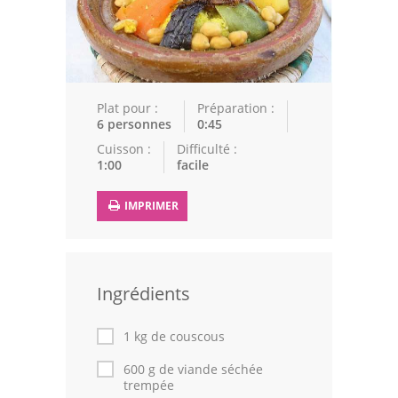
Epices
Recettes Marocaine
Couscous
Plat pour :
Préparation :
6 personnes
0:45
Tajines
Cuisson :
Difficulté :
1:00
facile
Viandes
Poissons
IMPRIMER
Volailles
Cuisines Orientales
Ingrédients
Pâtisseries Orientales
1 kg de couscous
Recettes marocaine
600 g de viande séchée
trempée
Cuisine Algérienne