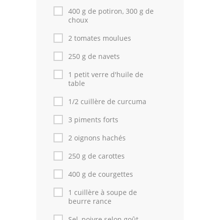
400 g de potiron, 300 g de
choux
Cuisine Tunisienne
2 tomates moulues
Cuisine Juive
250 g de navets
Cuisine Libanaise
1 petit verre d'huile de
table
Articles
1/2 cuillère de curcuma
Actualités
3 piments forts
Astuces de cuisine
2 oignons hachés
Leçons de cuisine
250 g de carottes
Fêtes Religieuses
400 g de courgettes
Chefs
1 cuillère à soupe de
beurre rance
Forum
Sel, poivre selon goût