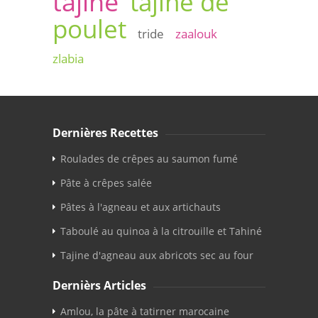
tajine
tajine de
poulet
tride
zaalouk
zlabia
Dernières Recettes
Roulades de crêpes au saumon fumé
Pâte à crêpes salée
Pâtes à l'agneau et aux artichauts
Taboulé au quinoa à la citrouille et Tahiné
Tajine d'agneau aux abricots sec au four
Dernièrs Articles
Amlou, la pâte à tatirner marocaine