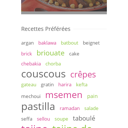
Recettes Préférées
argan
baklawa
batbout
beignet
briouate
brick
cake
chebakia
chorba
couscous
crêpes
gateau
gratin
harira
kefta
msemen
pain
mechoui
pastilla
ramadan
salade
taboulé
seffa
sellou
soupe