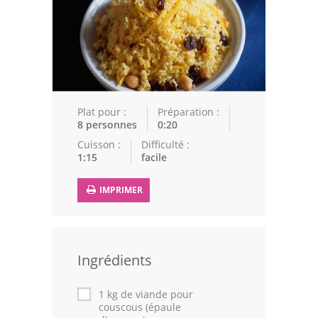
Epices
Recettes Marocaine
Couscous
Tajines
Plat pour :
Préparation :
8 personnes
0:20
Viandes
Cuisson :
Difficulté :
1:15
facile
Poissons
IMPRIMER
Volailles
Cuisines Orientales
Pâtisseries Orientales
Ingrédients
Recettes marocaine
1 kg de viande pour
couscous (épaule
Cuisine Algérienne