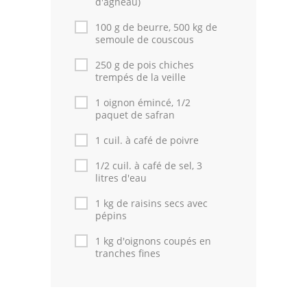
d'agneau)
100 g de beurre, 500 kg de
Cuisine Tunisienne
semoule de couscous
Cuisine Juive
250 g de pois chiches
trempés de la veille
Cuisine Libanaise
1 oignon émincé, 1/2
paquet de safran
Articles
1 cuil. à café de poivre
Actualités
1/2 cuil. à café de sel, 3
Astuces de cuisine
litres d'eau
1 kg de raisins secs avec
Leçons de cuisine
pépins
Fêtes Religieuses
1 kg d'oignons coupés en
tranches fines
Chefs
Forum