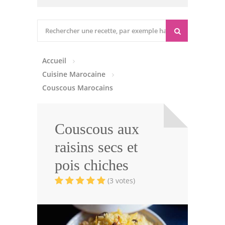
Cuisine marocaine
Entrées Chaudes
Accueil
Entrées Froides
Cuisine Marocaine
Tajines
Couscous Marocains
Couscous
Couscous aux
Viandes
raisins secs et
Volailles
pois chiches
Poissons
(3 votes)
Soupes
Pâtisseries