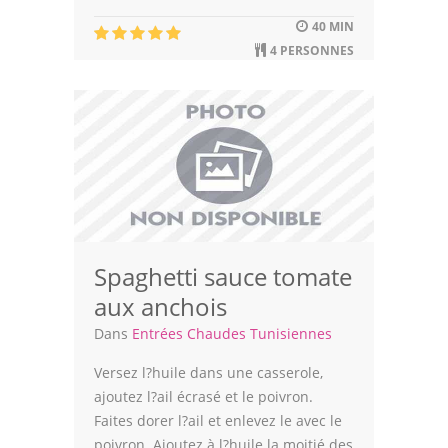
40 MIN
Leçons de cuisine
4 PERSONNES
Fêtes Religieuses
Chefs
Forum
Thèmes
Espace Personnel
Spaghetti sauce tomate
aux anchois
Dans
Entrées Chaudes Tunisiennes
Versez l?huile dans une casserole,
ajoutez l?ail écrasé et le poivron.
Faites dorer l?ail et enlevez le avec le
poivron. Ajoutez à l?huile la moitié des