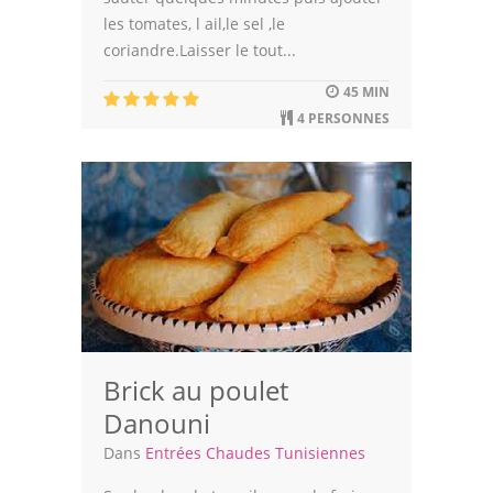
les tomates, l ail,le sel ,le
coriandre.Laisser le tout...
45 MIN
4 PERSONNES
Brick au poulet
Danouni
Dans
Entrées Chaudes Tunisiennes