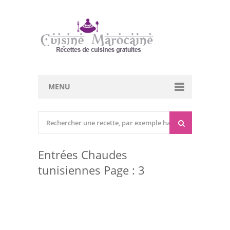
MENU
Cuisine marocaine
Entrées Chaudes
Entrées Chaudes
Entrées Froides
tunisiennes Page : 3
Tajines
Couscous
Viandes