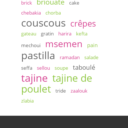
briouate
brick
cake
chebakia
chorba
couscous
crêpes
gateau
gratin
harira
kefta
msemen
pain
mechoui
pastilla
ramadan
salade
taboulé
seffa
sellou
soupe
tajine
tajine de
poulet
tride
zaalouk
zlabia