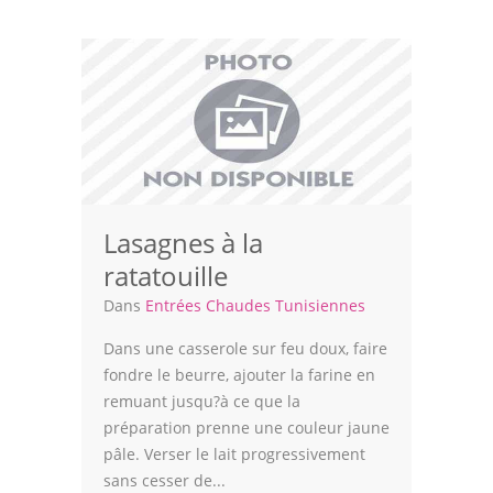
Volailles
Cuisines Orientales
Pâtisseries Orientales
Recettes marocaine
Cuisine Algérienne
Lasagnes à la
Cuisine Tunisienne
ratatouille
Cuisine Juive
Dans
Entrées Chaudes Tunisiennes
Cuisine Libanaise
Dans une casserole sur feu doux, faire
fondre le beurre, ajouter la farine en
Articles
remuant jusqu?à ce que la
préparation prenne une couleur jaune
Actualités
pâle. Verser le lait progressivement
Astuces de cuisine
sans cesser de...