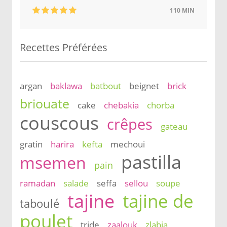
110 MIN
Recettes Préférées
argan
baklawa
batbout
beignet
brick
briouate
cake
chebakia
chorba
couscous
crêpes
gateau
gratin
harira
kefta
mechoui
pastilla
msemen
pain
ramadan
salade
seffa
sellou
soupe
tajine
tajine de
taboulé
poulet
tride
zaalouk
zlabia