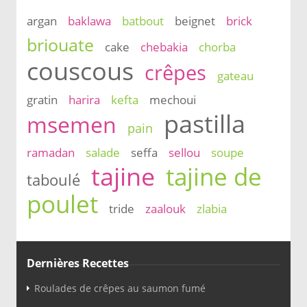
argan
baklawa
batbout
beignet
brick
briouate
cake
chebakia
chorba
couscous
crêpes
gateau
gratin
harira
kefta
mechoui
pastilla
msemen
pain
ramadan
salade
seffa
sellou
soupe
tajine
tajine de
taboulé
poulet
tride
zaalouk
zlabia
Dernières Recettes
Roulades de crêpes au saumon fumé