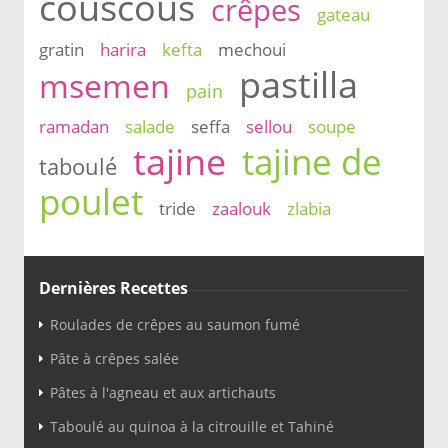
couscous
crêpes
gateau
gratin
harira
kefta
mechoui
pastilla
msemen
pain
ramadan
salade
seffa
sellou
soupe
tajine
tajine de
taboulé
poulet
tride
zaalouk
zlabia
Dernières Recettes
Roulades de crêpes au saumon fumé
Pâte à crêpes salée
Pâtes à l'agneau et aux artichauts
Taboulé au quinoa à la citrouille et Tahiné