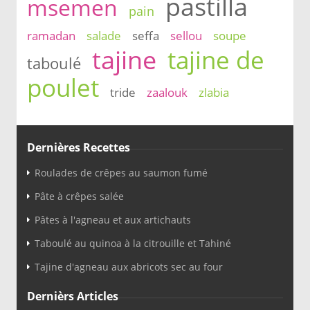
pastilla
msemen
pain
ramadan
salade
seffa
sellou
soupe
tajine
tajine de
taboulé
poulet
tride
zaalouk
zlabia
Dernières Recettes
Roulades de crêpes au saumon fumé
Pâte à crêpes salée
Pâtes à l'agneau et aux artichauts
Taboulé au quinoa à la citrouille et Tahiné
Tajine d'agneau aux abricots sec au four
Dernièrs Articles