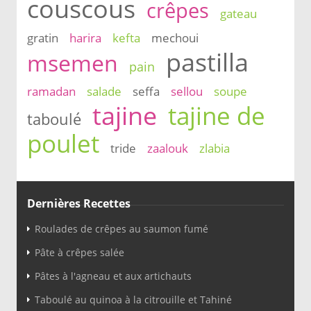
couscous
crêpes
gateau
gratin
harira
kefta
mechoui
pastilla
msemen
pain
ramadan
salade
seffa
sellou
soupe
tajine
tajine de
taboulé
poulet
tride
zaalouk
zlabia
Dernières Recettes
Roulades de crêpes au saumon fumé
Pâte à crêpes salée
Pâtes à l'agneau et aux artichauts
Taboulé au quinoa à la citrouille et Tahiné