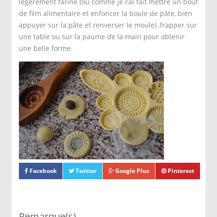
légèrement fariné (ou comme je l'ai fait mettre un bout
de film alimentaire et enfoncer la boule de pâte, bien
appuyer sur la pâte et renverser le moule) ,frapper sur
une table ou sur la paume de la main pour obtenir
une belle forme.
Faire cuire a feu moyen à 180 ° sans
coloration du gâteau (à peine doré).
Les plonger dans le sucre glace pour les
enrober généreusement ou les servir tout
simplement natures
Ces gâteaux se gardent quelques jours dans
une boîte bien fermée.
Facebook
Twitter
Google Plus
Pinterest
Remarque(s)