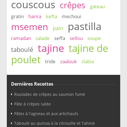
couscous
crêpes
gateau
gratin
harira
kefta
mechoui
pastilla
msemen
pain
ramadan
salade
seffa
sellou
soupe
tajine
tajine de
taboulé
poulet
tride
zaalouk
zlabia
Dernières Recettes
Roulades de crêpes au saumon fumé
Pâte à crêpes salée
Pâtes à l'agneau et aux artichauts
Taboulé au quinoa à la citrouille et Tahiné