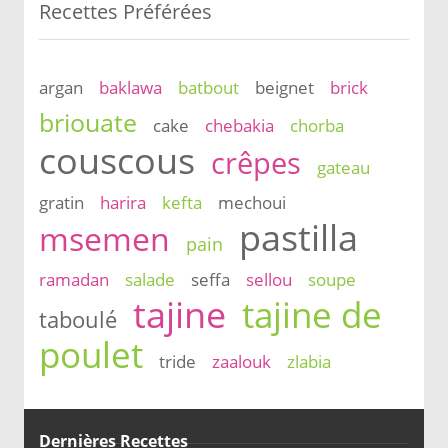
Recettes Préférées
argan
baklawa
batbout
beignet
brick
briouate
cake
chebakia
chorba
couscous
crêpes
gateau
gratin
harira
kefta
mechoui
pastilla
msemen
pain
ramadan
salade
seffa
sellou
soupe
tajine
tajine de
taboulé
poulet
tride
zaalouk
zlabia
Dernières Recettes