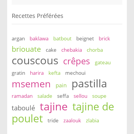
Recettes Préférées
argan
baklawa
batbout
beignet
brick
briouate
cake
chebakia
chorba
couscous
crêpes
gateau
gratin
harira
kefta
mechoui
pastilla
msemen
pain
ramadan
salade
seffa
sellou
soupe
tajine
tajine de
taboulé
poulet
tride
zaalouk
zlabia