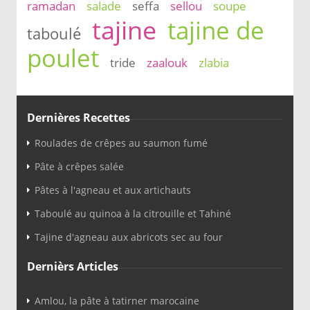
ramadan
salade
seffa
sellou
soupe
tajine
tajine de
taboulé
poulet
tride
zaalouk
zlabia
Dernières Recettes
Roulades de crêpes au saumon fumé
Pâte à crêpes salée
Pâtes à l'agneau et aux artichauts
Taboulé au quinoa à la citrouille et Tahiné
Tajine d'agneau aux abricots sec au four
Dernièrs Articles
Amlou, la pâte à tatirner marocaine