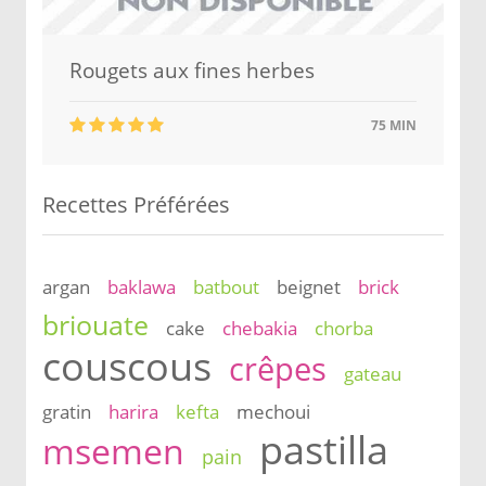
Rougets aux fines herbes
75 MIN
Recettes Préférées
argan
baklawa
batbout
beignet
brick
briouate
cake
chebakia
chorba
couscous
crêpes
gateau
gratin
harira
kefta
mechoui
pastilla
msemen
pain