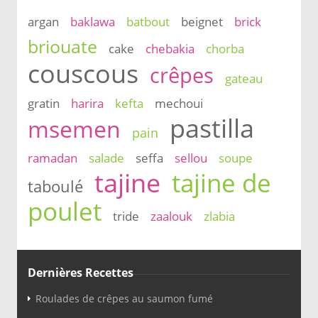
argan
baklawa
batbout
beignet
brick
briouate
cake
chebakia
chorba
couscous
crêpes
gateau
gratin
harira
kefta
mechoui
pastilla
msemen
pain
ramadan
salade
seffa
sellou
soupe
tajine
tajine de
taboulé
poulet
tride
zaalouk
zlabia
Dernières Recettes
Roulades de crêpes au saumon fumé