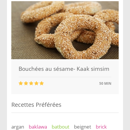
Bouchées au sésame- Kaak simsim
50 MIN
Recettes Préférées
argan
baklawa
batbout
beignet
brick