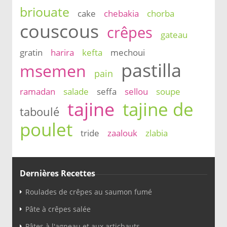
briouate
cake
chebakia
chorba
couscous
crêpes
gateau
gratin
harira
kefta
mechoui
pastilla
msemen
pain
ramadan
salade
seffa
sellou
soupe
tajine
tajine de
taboulé
poulet
tride
zaalouk
zlabia
Dernières Recettes
Roulades de crêpes au saumon fumé
Pâte à crêpes salée
Pâtes à l'agneau et aux artichauts