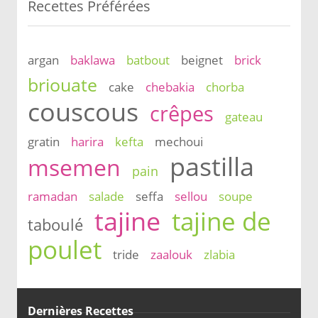
Recettes Préférées
argan
baklawa
batbout
beignet
brick
briouate
cake
chebakia
chorba
couscous
crêpes
gateau
gratin
harira
kefta
mechoui
pastilla
msemen
pain
ramadan
salade
seffa
sellou
soupe
tajine
tajine de
taboulé
poulet
tride
zaalouk
zlabia
Dernières Recettes