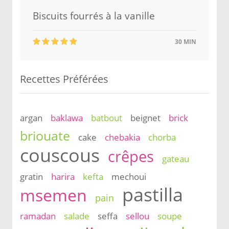
Biscuits fourrés à la vanille
30 MIN
Recettes Préférées
argan
baklawa
batbout
beignet
brick
briouate
cake
chebakia
chorba
couscous
crêpes
gateau
gratin
harira
kefta
mechoui
pastilla
msemen
pain
ramadan
salade
seffa
sellou
soupe