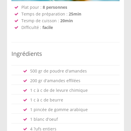
Plat pour :
8 personnes
Temps de préparation :
25min
Tesmp de cuisson :
20min
Difficulté :
facile
Ingrédients
500 gr de poudre d'amandes
200 gr d'amandes effilées
1 c à c de de levure chimique
1 c à c de beurre
1 pincée de gomme arabique
1 blanc d'oeuf
4 ?ufs entiers