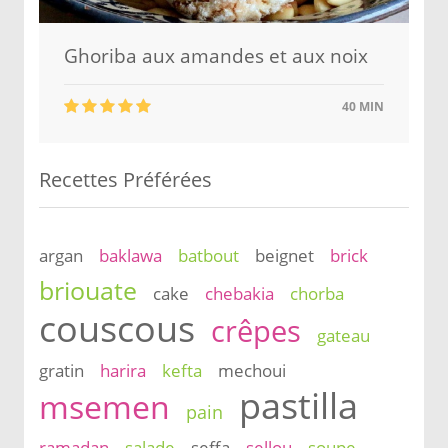
Ghoriba aux amandes et aux noix
40 MIN
Recettes Préférées
argan
baklawa
batbout
beignet
brick
briouate
cake
chebakia
chorba
couscous
crêpes
gateau
gratin
harira
kefta
mechoui
pastilla
msemen
pain
ramadan
salade
seffa
sellou
soupe