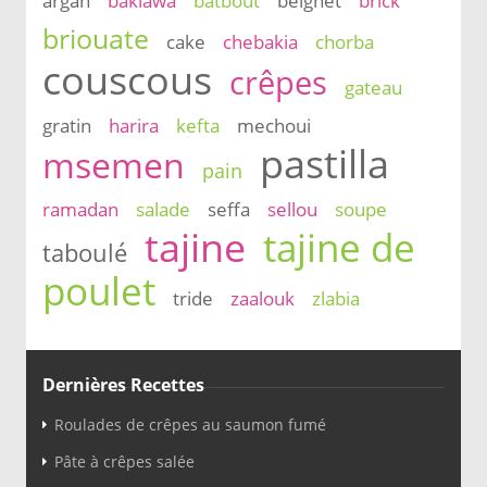
argan
baklawa
batbout
beignet
brick
briouate
cake
chebakia
chorba
couscous
crêpes
gateau
gratin
harira
kefta
mechoui
pastilla
msemen
pain
ramadan
salade
seffa
sellou
soupe
tajine
tajine de
taboulé
poulet
tride
zaalouk
zlabia
Dernières Recettes
Roulades de crêpes au saumon fumé
Pâte à crêpes salée