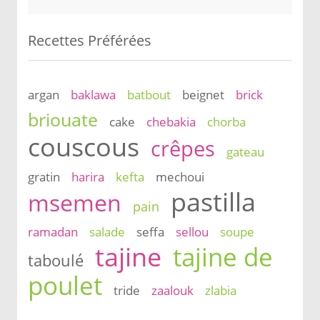
Recettes Préférées
argan
baklawa
batbout
beignet
brick
briouate
cake
chebakia
chorba
couscous
crêpes
gateau
gratin
harira
kefta
mechoui
pastilla
msemen
pain
ramadan
salade
seffa
sellou
soupe
tajine
tajine de
taboulé
poulet
tride
zaalouk
zlabia