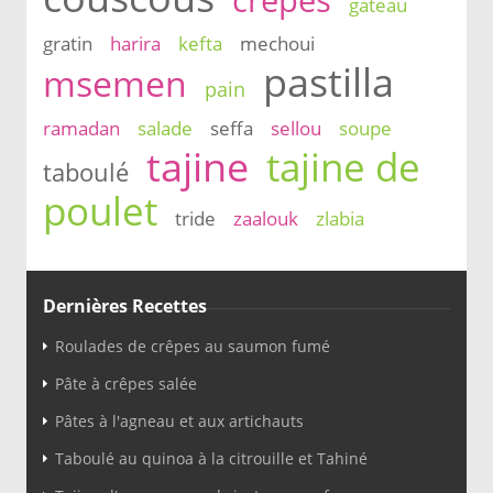
crêpes
gateau
gratin
harira
kefta
mechoui
pastilla
msemen
pain
ramadan
salade
seffa
sellou
soupe
tajine
tajine de
taboulé
poulet
tride
zaalouk
zlabia
Dernières Recettes
Roulades de crêpes au saumon fumé
Pâte à crêpes salée
Pâtes à l'agneau et aux artichauts
Taboulé au quinoa à la citrouille et Tahiné