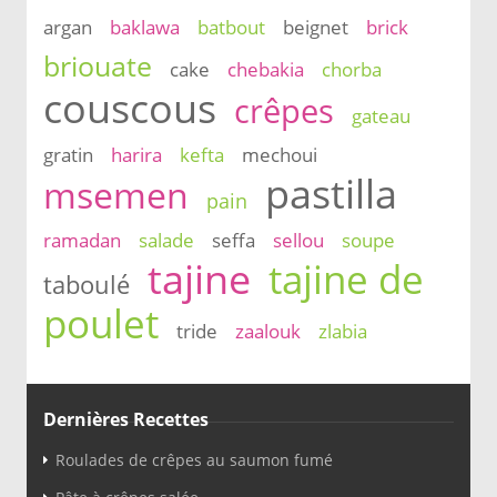
argan
baklawa
batbout
beignet
brick
briouate
cake
chebakia
chorba
couscous
crêpes
gateau
gratin
harira
kefta
mechoui
pastilla
msemen
pain
ramadan
salade
seffa
sellou
soupe
tajine
tajine de
taboulé
poulet
tride
zaalouk
zlabia
Dernières Recettes
Roulades de crêpes au saumon fumé