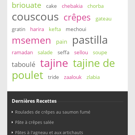
briouate
cake
chebakia
chorba
couscous
crêpes
gateau
gratin
harira
kefta
mechoui
pastilla
msemen
pain
ramadan
salade
seffa
sellou
soupe
tajine
tajine de
taboulé
poulet
tride
zaalouk
zlabia
Dernières Recettes
Roulades de crêpes au saumon fumé
Pâte à crêpes salée
Pâtes à l'agneau et aux artichauts