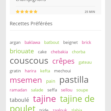
25 MIN
Recettes Préférées
argan
baklawa
batbout
beignet
brick
briouate
cake
chebakia
chorba
couscous
crêpes
gateau
gratin
harira
kefta
mechoui
pastilla
msemen
pain
ramadan
salade
seffa
sellou
soupe
tajine
tajine de
taboulé
poulet
tride
zaalouk
zlabia