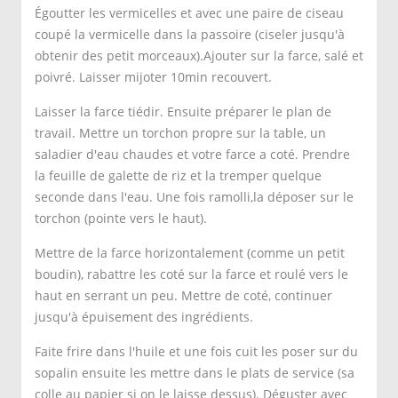
Égoutter les vermicelles et avec une paire de ciseau
coupé la vermicelle dans la passoire (ciseler jusqu'à
obtenir des petit morceaux).Ajouter sur la farce, salé et
poivré. Laisser mijoter 10min recouvert.
Laisser la farce tiédir. Ensuite préparer le plan de
travail. Mettre un torchon propre sur la table, un
saladier d'eau chaudes et votre farce a coté. Prendre
la feuille de galette de riz et la tremper quelque
seconde dans l'eau. Une fois ramolli,la déposer sur le
torchon (pointe vers le haut).
Mettre de la farce horizontalement (comme un petit
boudin), rabattre les coté sur la farce et roulé vers le
haut en serrant un peu. Mettre de coté, continuer
jusqu'à épuisement des ingrédients.
Faite frire dans l'huile et une fois cuit les poser sur du
sopalin ensuite les mettre dans le plats de service (sa
colle au papier si on le laisse dessus). Déguster avec