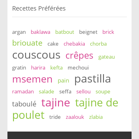
Recettes Préférées
argan
baklawa
batbout
beignet
brick
briouate
cake
chebakia
chorba
couscous
crêpes
gateau
gratin
harira
kefta
mechoui
pastilla
msemen
pain
ramadan
salade
seffa
sellou
soupe
tajine
tajine de
taboulé
poulet
tride
zaalouk
zlabia