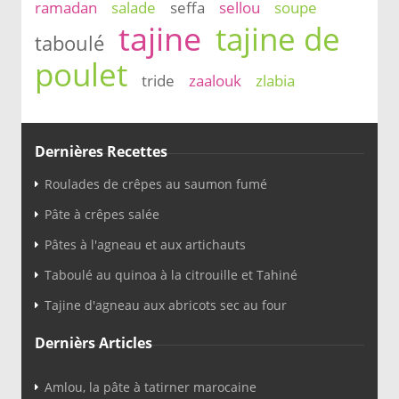
ramadan
salade
seffa
sellou
soupe
tajine
tajine de
taboulé
poulet
tride
zaalouk
zlabia
Dernières Recettes
Roulades de crêpes au saumon fumé
Pâte à crêpes salée
Pâtes à l'agneau et aux artichauts
Taboulé au quinoa à la citrouille et Tahiné
Tajine d'agneau aux abricots sec au four
Dernièrs Articles
Amlou, la pâte à tatirner marocaine