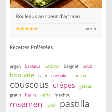
Rouleaux au coeur d'agneau
40 MIN
Recettes Préférées
argan
baklawa
batbout
beignet
brick
briouate
cake
chebakia
chorba
couscous
crêpes
gateau
gratin
harira
kefta
mechoui
pastilla
msemen
pain