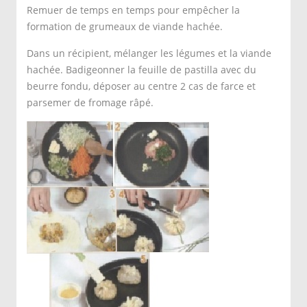
Remuer de temps en temps pour empêcher la
formation de grumeaux de viande hachée.
Dans un récipient, mélanger les légumes et la viande
hachée. Badigeonner la feuille de pastilla avec du
beurre fondu, déposer au centre 2 cas de farce et
parsemer de fromage râpé.
Former des bourses avec les feuilles de
brick, nouer avec des brins de
ciboulettes et découper aux ciseaux les
surplus de feuilles de brick.
Disposer les bourses sur une plaque à
four, les enduire de beurre fondu et
enfourner pendant 15 mn à 180C
jusqu'à ce qu elles deviennent bien
dorées.