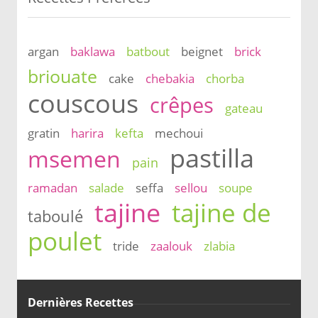
argan
baklawa
batbout
beignet
brick
briouate
cake
chebakia
chorba
couscous
crêpes
gateau
gratin
harira
kefta
mechoui
pastilla
msemen
pain
ramadan
salade
seffa
sellou
soupe
tajine
tajine de
taboulé
poulet
tride
zaalouk
zlabia
Dernières Recettes