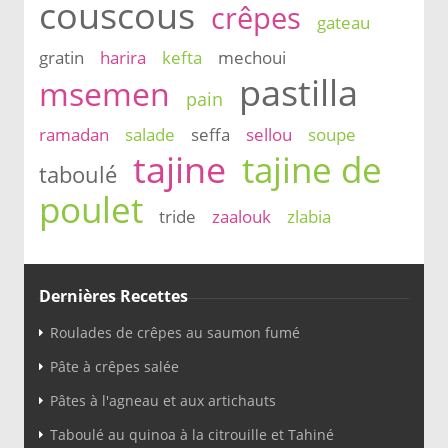
couscous
crêpes
gateau
gratin
harira
kefta
mechoui
pastilla
msemen
pain
ramadan
salade
seffa
sellou
soupe
tajine
tajine de
taboulé
poulet
tride
zaalouk
zlabia
Dernières Recettes
Roulades de crêpes au saumon fumé
Pâte à crêpes salée
Pâtes à l'agneau et aux artichauts
Taboulé au quinoa à la citrouille et Tahiné