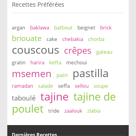
Recettes Préférées
argan
baklawa
batbout
beignet
brick
briouate
cake
chebakia
chorba
couscous
crêpes
gateau
gratin
harira
kefta
mechoui
pastilla
msemen
pain
ramadan
salade
seffa
sellou
soupe
tajine
tajine de
taboulé
poulet
tride
zaalouk
zlabia
Dernières Recettes