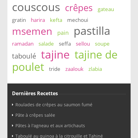
couscous
crêpes
gateau
gratin
harira
kefta
mechoui
pastilla
msemen
pain
ramadan
salade
seffa
sellou
soupe
tajine
tajine de
taboulé
poulet
tride
zaalouk
zlabia
Dernières Recettes
Roulades de crêpes au saumon fumé
Pâte à crêpes salée
Pâtes à l'agneau et aux artichauts
Taboulé au quinoa à la citrouille et Tahiné