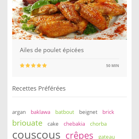
Ailes de poulet épicées
50 MIN
Recettes Préférées
argan
baklawa
batbout
beignet
brick
briouate
cake
chebakia
chorba
couscous
crêpes
gateau