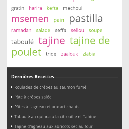
gratin
harira
kefta
mechoui
pastilla
msemen
pain
ramadan
salade
seffa
sellou
soupe
tajine
tajine de
taboulé
poulet
tride
zaalouk
zlabia
Dernières Recettes
Roulades de crêpes au saumon fumé
Pâte à crêpes salée
Pâtes à l'agneau et aux artichauts
Taboulé au quinoa à la citrouille et Tahiné
Tajine d'agneau aux abricots sec au four