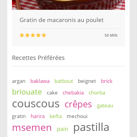
Gratin de macaronis au poulet
50 MIN
Recettes Préférées
argan
baklawa
batbout
beignet
brick
briouate
cake
chebakia
chorba
couscous
crêpes
gateau
gratin
harira
kefta
mechoui
pastilla
msemen
pain