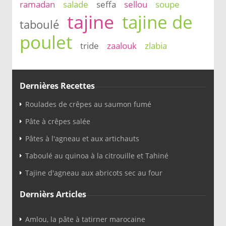
ramadan
salade
seffa
sellou
soupe
tajine
tajine de
taboulé
poulet
tride
zaalouk
zlabia
Dernières Recettes
Roulades de crêpes au saumon fumé
Pâte à crêpes salée
Pâtes à l'agneau et aux artichauts
Taboulé au quinoa à la citrouille et Tahiné
Tajine d'agneau aux abricots sec au four
Dernièrs Articles
Amlou, la pâte à tatirner marocaine