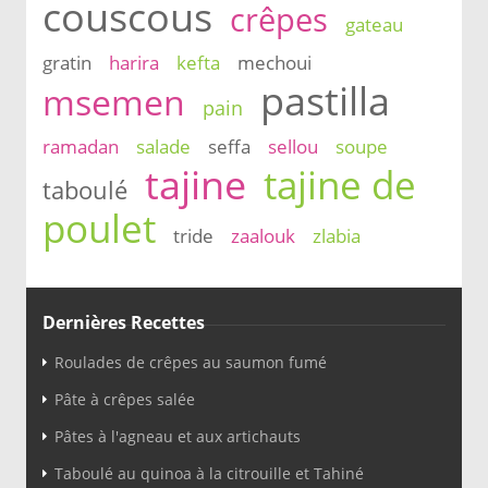
couscous
crêpes
gateau
gratin
harira
kefta
mechoui
pastilla
msemen
pain
ramadan
salade
seffa
sellou
soupe
tajine
tajine de
taboulé
poulet
tride
zaalouk
zlabia
Dernières Recettes
Roulades de crêpes au saumon fumé
Pâte à crêpes salée
Pâtes à l'agneau et aux artichauts
Taboulé au quinoa à la citrouille et Tahiné