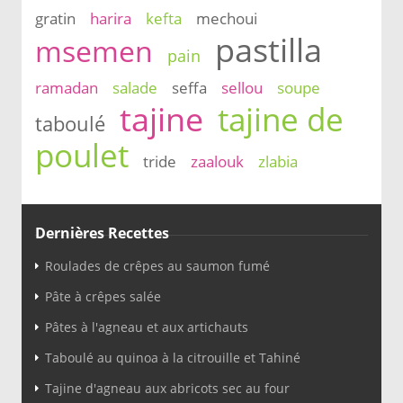
gratin
harira
kefta
mechoui
pastilla
msemen
pain
ramadan
salade
seffa
sellou
soupe
tajine
tajine de
taboulé
poulet
tride
zaalouk
zlabia
Dernières Recettes
Roulades de crêpes au saumon fumé
Pâte à crêpes salée
Pâtes à l'agneau et aux artichauts
Taboulé au quinoa à la citrouille et Tahiné
Tajine d'agneau aux abricots sec au four