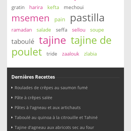
gratin
harira
kefta
mechoui
pastilla
msemen
pain
ramadan
salade
seffa
sellou
soupe
tajine
tajine de
taboulé
poulet
tride
zaalouk
zlabia
Dernières Recettes
Roulades de crêpes au saumon fumé
Pâte à crêpes salée
Pâtes à l'agneau et aux artichauts
Taboulé au quinoa à la citrouille et Tahiné
Tajine d'agneau aux abricots sec au four