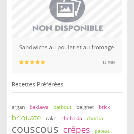
Sandwichs au poulet et au fromage
15 MIN
Recettes Préférées
argan
baklawa
batbout
beignet
brick
briouate
cake
chebakia
chorba
couscous
crêpes
gateau